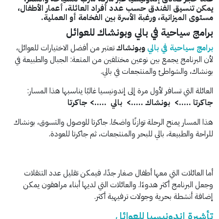
يمكن تنسيق الفندق حسب عدد أفراد العائلة، أعمار الأطفال،
مستوى الميزانية، ورغبة الأسرة بين الفخامة أو العملية.
برامج سياحية في بالي وبونشاك للعوائل
برامج سياحية في بالي
وبونشاك
تعتبر من أفضل الاختيارات للعوائل،
لأن البرنامج يجمع بين نوعين مختلفين من المتعة: الجبال والطبيعة في
بونشاك، والشواطئ والمنتجعات في بالي.
العائلة التي تسافر لأول مرة إلى إندونيسيا غالبًا يناسبها هذا المسار:
جاكرتا …..> بونشاك …..> بالي …..> جاكرتا
هذا المسار يمنح الرحلة توازنًا واضحًا. جاكرتا للوصول والتسوق، بونشاك
للراحة والطبيعة، بالي للبحر والمنتجعات، ثم جاكرتا للعودة.
أما العائلات التي معها أطفال صغار جدًا، فيمكن تقليل عدد التنقلات
وجعل البرنامج أكثر هدوءًا. والعائلات التي لديها أبناء مراهقون يمكن
إضافة أنشطة بحرية وجولات ترفيهية أكثر.
تأشيرة إندونيسيا للعوائل