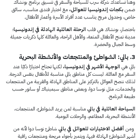
وهنا تساعدك شركة سرب للسياحة والسفر في تنسيق برنامج بونشاك
ضمن
بكجات إندونيسيا للعوائل،
مع اختيار فندق مناسب، سائق
خاص، وجدول مريح يناسب عدد أفراد الأسرة وأعمار الأطفال.
باختصار، بونشاك هي قلب
الرحلة العائلية الهادئة في إندونيسيا
؛
مدينة تمنح الأطفال المتعة، والأهل الراحة، والعائلة كلها ذكريات جميلة
وسط الجبال والخضرة.
3. بالي: الشواطئ والمنتجعات والأنشطة البحرية
بالي هي
الوجهة الأشهر في إندونيسيا،
لكنها تحتاج اختيارًا ذكيًا عند
السفر مع العائلة. ليست كل مناطق بالي مناسبة للأطفال بنفس الدرجة.
لذلك ننصح العوائل بالتركيز على المناطق الهادئة والقريبة من المنتجعات
والخدمات، مثل نوسا دوا، وبعض مناطق سيمينياك أو سانور حسب
طبيعة البرنامج.
السياحة العائلية في بالي
مناسبة لمن يريد الشواطئ، المنتجعات،
الأنشطة البحرية، المطاعم، والرحلات اليومية.
ومن
أفضل الاختيارات للعوائل في بالي
شاطئ نوسا دوا لأنه من
أشهر الشواطئ الهادئة فيها، ويتميز بأجواء مريحة ومنتجعات راقية