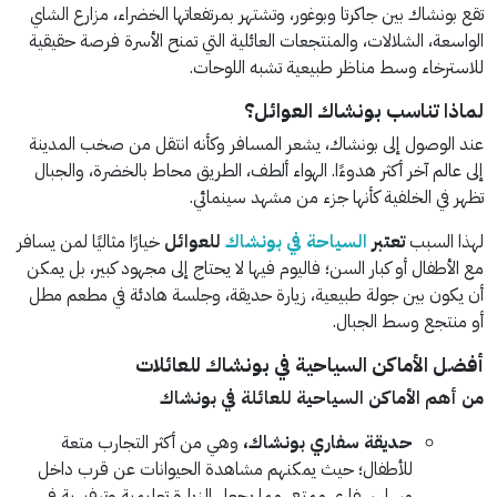
تقع بونشاك بين جاكرتا وبوغور، وتشتهر بمرتفعاتها الخضراء، مزارع الشاي
الواسعة، الشلالات، والمنتجعات العائلية التي تمنح الأسرة فرصة حقيقية
للاسترخاء وسط مناظر طبيعية تشبه اللوحات.
لماذا تناسب بونشاك العوائل؟
عند الوصول إلى بونشاك، يشعر المسافر وكأنه انتقل من صخب المدينة
إلى عالم آخر أكثر هدوءًا. الهواء ألطف، الطريق محاط بالخضرة، والجبال
تظهر في الخلفية كأنها جزء من مشهد سينمائي.
لهذا السبب
تعتبر
السياحة في بونشاك
للعوائل
خيارًا مثاليًا لمن يسافر
مع الأطفال أو كبار السن؛ فاليوم فيها لا يحتاج إلى مجهود كبير، بل يمكن
أن يكون بين جولة طبيعية، زيارة حديقة، وجلسة هادئة في مطعم مطل
أو منتجع وسط الجبال.
أفضل الأماكن السياحية في بونشاك للعائلات
من أهم الأماكن السياحية للعائلة في بونشاك
حديقة سفاري بونشاك،
وهي من أكثر التجارب متعة
للأطفال؛ حيث يمكنهم مشاهدة الحيوانات عن قرب داخل
مسار سفاري ممتع، مما يجعل الزيارة تعليمية وترفيهية في