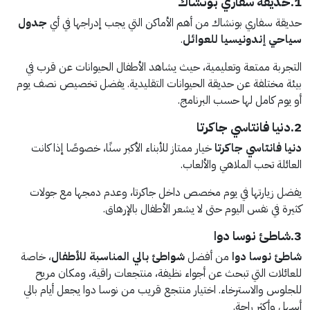
1.حديقة سفاري بونشاك
حديقة سفاري بونشاك من أهم الأماكن التي يجب إدراجها في أي
جدول
سياحي إندونيسيا للعوائل
.
التجربة ممتعة وتعليمية، حيث يشاهد الأطفال الحيوانات عن قرب في
بيئة مختلفة عن حديقة الحيوانات التقليدية. يفضل تخصيص نصف يوم
أو يوم كامل لها حسب البرنامج.
2.دنيا فانتاسي جاكرتا
دنيا فانتاسي جاكرتا
خيار ممتاز للأبناء الأكبر سنًا، خصوصًا إذا كانت
العائلة تحب الملاهي والألعاب.
يفضل زيارتها في يوم مخصص داخل جاكرتا، وعدم دمجها مع جولات
كثيرة في نفس اليوم حتى لا يشعر الأطفال بالإرهاق.
3.شاطئ نوسا دوا
شاطئ نوسا دوا
من أفضل
شواطئ بالي المناسبة للأطفال
، خاصة
للعائلات التي تبحث عن أجواء نظيفة، منتجعات راقية، ومكان مريح
للجلوس والاسترخاء. اختيار منتجع قريب من نوسا دوا يجعل أيام بالي
أسهل وأكثر راحة.