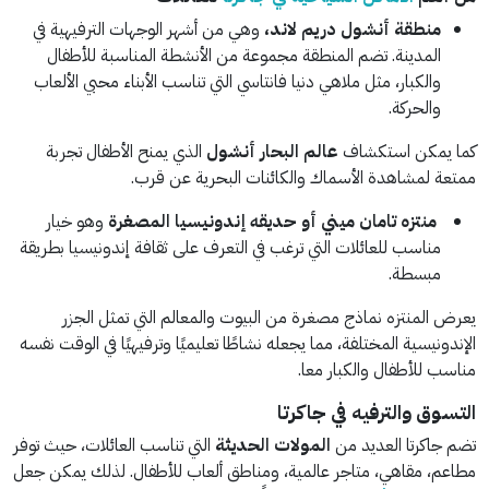
منطقة أنشول دريم لاند،
وهي من أشهر الوجهات الترفيهية في
المدينة. تضم المنطقة مجموعة من الأنشطة المناسبة للأطفال
والكبار، مثل ملاهي دنيا فانتاسي التي تناسب الأبناء محبي الألعاب
والحركة.
كما يمكن استكشاف
عالم البحار أنشول
الذي يمنح الأطفال تجربة
ممتعة لمشاهدة الأسماك والكائنات البحرية عن قرب.
منتزه تامان ميني أو حديقه إندونيسيا المصغرة
وهو خيار
مناسب للعائلات التي ترغب في التعرف على ثقافة إندونيسيا بطريقة
مبسطة.
يعرض المنتزه نماذج مصغرة من البيوت والمعالم التي تمثل الجزر
الإندونيسية المختلفة، مما يجعله نشاطًا تعليميًا وترفيهيًا في الوقت نفسه
مناسب للأطفال والكبار معا.
التسوق والترفيه في جاكرتا
تضم جاكرتا العديد من
المولات الحديثة
التي تناسب العائلات، حيث توفر
مطاعم، مقاهي، متاجر عالمية، ومناطق ألعاب للأطفال. لذلك يمكن جعل