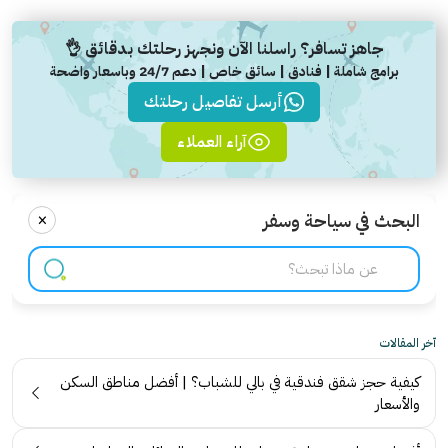
جاهز تسافر؟ راسلنا الآن ونجهز رحلتك بدقائق 👌
برامج شاملة | فنادق | سائق خاص | دعم 24/7 وباسعار واضحة
أرسل تفاصيل رحلتك
آراء العملاء
×
البحث في سياحة وسفر
آخر المقالات
كيفية حجز شقق فندقية في بالي للشباب؟ | أفضل مناطق السكن
والأسعار