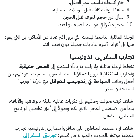
اختر أنشطة تناسب عمر الطفل.
احتفظ بوقت كافٍ قبل الرحلات الداخلية.
اسأل عن حجم الغرف قبل الحجز.
احجز مبكرًا في مواسم الصيف والعيد.
الرحلة العائلية الناجحة ليست التي تزور أكبر عدد من الأماكن، بل التي يعود
منها كل أفراد الأسرة بذكريات جميلة دون تعب زائد.
تجارب السفر إلى اندونيسيا
تخطط لرحلة عائلية ولا زلت متردداً؟ استمع إلى
قصص حقيقية
وتجارب استثنائية
يرويها عملاؤنا السعداء حول العالم بعد عودتهم من
أجمل رحلات
السياحة في إندونيسيا للعوائل
مع شركة "
سِرب
"
للسياحة والسفر.
شاهد كيف تحولت رحلاتهم إلى ذكريات عائلية مليئة بالرفاهية والأناقة،
بدءاً من الاستقبال الفاخر اللائق بكم وصولاً إلى أدق تفاصيل البرنامج
السياحي المذهل.
شاهد آراء عملاءنا السابقين اللي سافروا معنا إلى إندونيسيا، تجارب
حقيقية موثقة بالصوت والصورة عبر قسم :
تجربتي السفر إلى