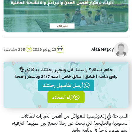
Alaa Magdy
13 يونيو 2026
258 مشاهدة
جاهز تسافر؟ راسلنا الآن ونجهز رحلتك بدقائق 👌
برامج شاملة | فنادق | سائق خاص | دعم 24/7 وباسعار واضحة
أرسل تفاصيل رحلتك
آراء العملاء
السياحة في إندونيسيا للعوائل
من أفضل الخيارات للعائلات
السعودية والخليجية التي تبحث عن رحلة تجمع بين الطبيعة، الترفيه،
الشواطئ، والراحة في برنامج واحد.