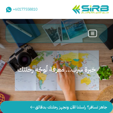
+60177558810
خبرة سرب… معرفة تُوجّه رحلتك
جاهز تسافر؟ راسلنا الآن ونجهز رحلتك بدقائق