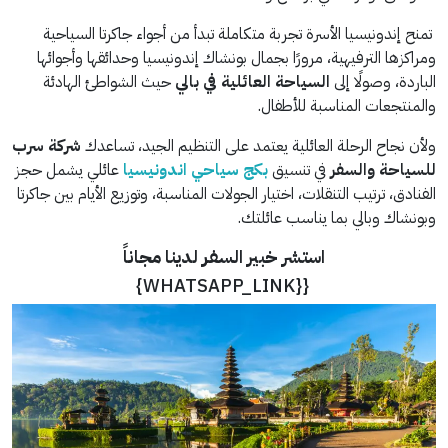
تمنح إندونيسيا الأسرة تجربة متكاملة تبدأ من أجواء جاكرتا السياحية
ومراكزها الترفيهية، مرورًا بجمال بونشاك إندونيسيا وحدائقها وأجوائها
الباردة، وصولًا إلى
السياحة العائلية في بالي
حيث الشواطئ الهادئة
والمنتجعات المناسبة للأطفال.
ولأن نجاح الرحلة العائلية يعتمد على التنظيم الجيد، تساعدك
شركة سرب
للسياحة والسفر
في تنسيق
بكج سياحي اندونيسيا
عائلي يشمل حجز
الفنادق، ترتيب التنقلات، اختيار الجولات المناسبة، وتوزيع الأيام بين جاكرتا
وبونشاك وبالي بما يناسب عائلتك.
استشر خبير السفر لدينا مجاناً
{{WHATSAPP_LINK}