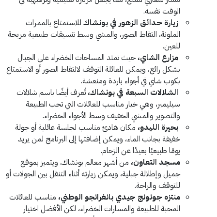
الوقت نفسه.
زيارة حدائق الزهور
في بونشاك
للاستمتاع بالممرات
الملونة، التقاط الصور، والمشي وسط تنسيقات طبيعية مريحة
للعين.
مزارع الشاي،
حيث تمتد المساحات الخضراء على الجبال
بشكل رائع، ويمكن للعائلة التوقف لالتقاط الصور أو الاستمتاع
بكوب شاي في أجواء باردة ومنعشة.
الشلالات السبعة في بونشاك،
تُعرف أيضًا باسم شلالات
سيليمبر، وهي خيار مناسب للعائلات التي تحب الطبيعة
والتصوير والمشي الخفيف وسط الأجواء الخضراء.
بحيرة الليدو،
مكان هادئ مناسب لجلسة عائلية أو جولة
خفيفة بجانب الماء، ويمكن إضافتها إلى البرنامج لمن يريد
يومًا طبيعيًا بعيدًا عن الزحام.
مسجد التعاون،
من أشهر معالم بونشاك، ويتميز بموقع
جميل وإطلالة جبلية، ويمكن زيارته أثناء التنقل بين الجولات أو
للتوقف والراحة.
منتزه جونونج جيدي بانغرانجو الوطني،
مناسب للعائلات
المحبة للطبيعة والمسارات الخضراء، لكن الأفضل اختيار