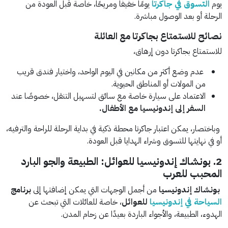
يوم
التسوق في جاكرتا
يومًا خفيفًا ومريحًا، خاصة قبل العودة من
الرحلة أو بعد الوصول مباشرة.
نصائح للاستمتاع بجاكرتا مع العائلة
للاستمتاع بجاكرتا دون إرهاق،
عدم وضع أكثر من مكانين في اليوم الواحد، واختيار فندق قريب
من المولات أو المناطق الحيوية.
الاعتماد على سيارة خاصة مع سائق لتسهيل التنقل، خصوصًا عند
السفر إلى إندونيسيا مع الأطفال.
وباختصار، يمكن اعتبار جاكرتا محطة ذكية في بداية الرحلة للراحة والترفيه،
أو في نهايتها للتسوق وشراء الهدايا قبل العودة.
2. بونشاك إندونيسيا للعوائل: الطبيعة والجو البارد
المحبب للعرب
بونشاك إندونيسيا
من أجمل الوجهات التي يمكن إضافتها إلى
برنامج
السياحة في إندونيسيا
للعوائل
، خاصة للعائلات التي تبحث عن
الهدوء، الطبيعة، والأجواء الباردة بعيدًا عن زحام المدن.