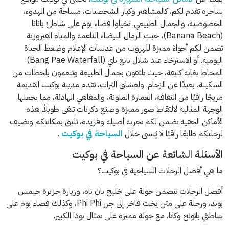
ساحرة تقدم لكم، كالمشاهير وكبار الشخصيات، مساحة من الهدوء،
الخصوصية، والجمال الطبيعي. تخيلوا قضاء يوم على شاطئ بانانا
(Banana Beach)، حيث الرمال البيضاء الناعمة والمياه الفيروزية
تضمن لكم أجواءً مميزة للهروب من عدسات الإعلام وضغط الحياة
اليومية. أو الاسترخاء عند شلال بانغ باي (Bang Pae Waterfall)
المحاط بغابة كثيفة، حيث تلتقون بجمال الطبيعة وتنعمون بلحظات من
السكينة، بعيدًا عن الزحام. ولعشاق التراث، تقدم مدينة بوكيت القديمة
مزيجًا راقيًا من الثقافة، العمارة الملونة، والمقاهي الهادئة، مما يجعلها
الوجهة المثالية لالتقاط صور مميزة وصنع ذكريات تبقى طويلاً. هذه
الأماكن الخفية تضمن لكم تجربة أصيلة وفريدة، تليق بمكانتكم وتضيف
لرحلتكم طابعًا راقيًا لا يُنسى خلال
السياحة في بوكيت
.
الأسئلة الشائعة عن السياحة في بوكيت
ما هي أفضل الرحلات السياحية في بوكيت؟
أفضل الرحلات تتضمن جولة على خليج بان ناه، وزيارة جزيرة جيمس
بوند، ورحلة على متن يخت فاخر إلى جزر Phi Phi، وكذلك قضاء يوم على
شاطئي باتونج وكاتا، مع جولة مميزة على تمثال بوذا الكبير.