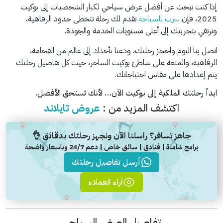
إذا كنت تبحث عن أفضل عرض سياحي لكبار الشخصيات إلى بوكيت
2025، فإن
سرب
للسياحة
تقدم لك رحلة تتخطى حدود الرفاهية،
وترتقي بتجربتك إلى أعلى مستويات الخدمة والجودة.
اتصل بنا اليوم واحجز رحلتك، ودعنا نأخذك إلى عالم من الفخامة،
الرفاهية، والمتعة على شاطئ بوكيت الساحر، حيث كل تفاصيل رحلتك
يتم إعدادها على مقاس احتياجاتك.
ابدأ رحلتك الملكية إلى بوكيت الآن… لأنك تستحق الأفضل.
اكتشف المزيد من :
عروض تايلاند
جاهز تسافر؟ راسلنا الآن ونجهز رحلتك بدقائق 👌
برامج شاملة | فنادق | سائق خاص | دعم 24/7 وباسعار واضحة
أرسل تفاصيل رحلتك
آراء العملاء
تفاصيل العرض السياحي