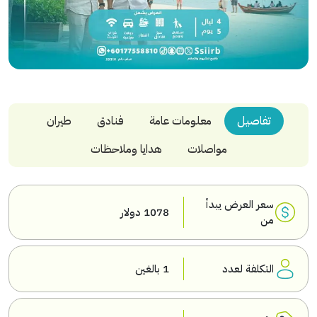
تفاصيل
معلومات عامة
فنادق
طيران
مواصلات
هدايا وملاحظات
سعر العرض يبدأ
1078 دولار
من
التكلفة لعدد
1 بالغين