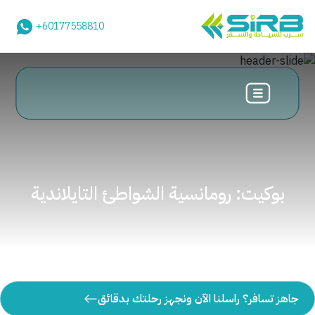
+60177558810
بوكيت: رومانسية الشواطئ التايلاندية
جاهز تسافر؟ راسلنا الآن ونجهز رحلتك بدقائق