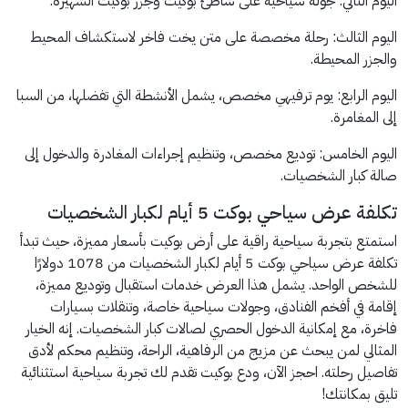
اليوم الثاني: جولة سياحية على شاطئ بوكيت وجزر بوكيت الشهيرة.
اليوم الثالث: رحلة مخصصة على متن يخت فاخر لاستكشاف المحيط
والجزر المحيطة.
اليوم الرابع: يوم ترفيهي مخصص، يشمل الأنشطة التي تفضلها، من السبا
إلى المغامرة.
اليوم الخامس: توديع مخصص، وتنظيم إجراءات المغادرة والدخول إلى
صالة كبار الشخصيات.
تكلفة عرض سياحي بوكت 5 أيام لكبار الشخصيات
استمتع بتجربة سياحية راقية على أرض بوكيت بأسعار مميزة، حيث تبدأ
تكلفة عرض سياحي بوكت 5 أيام لكبار الشخصيات من 1078 دولارًا
للشخص الواحد. يشمل هذا العرض خدمات استقبال وتوديع مميزة،
إقامة في أفخم الفنادق، وجولات سياحية خاصة، وتنقلات بسيارات
فاخرة، مع إمكانية الدخول الحصري لصالات كبار الشخصيات. إنه الخيار
المثالي لمن يبحث عن مزيج من الرفاهية، الراحة، وتنظيم محكم لأدق
تفاصيل رحلته. احجز الآن، ودع بوكيت تقدم لك تجربة سياحية استثنائية
تليق بمكانتك!