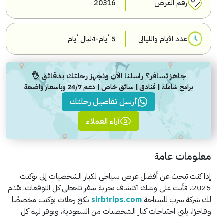
رقم العرض
20316
عدد الأيام والليالي
5 أيام-4ليال أيام
جاهز تسافر؟ راسلنا الآن ونجهز رحلتك بدقائق 👌
برامج شاملة | فنادق | سائق خاص | دعم 24/7 وباسعار واضحة
أرسل تفاصيل رحلتك
آراء العملاء
معلومات عامة
إذا كنت تبحث عن أفضل عرض سياحي لكبار الشخصيات إلى بوكيت
2025، فأنت على وشك اكتشاف تجربة سفر تتخطى كل التوقعات. تقدم
لك شركة سرب للسياحة
sirbtrips.com
بكج رحلات بوكيت مخصصًا
وفاخرًا، يلبي احتياجات كبار الشخصيات من السعودية، ويوفر لهم كل