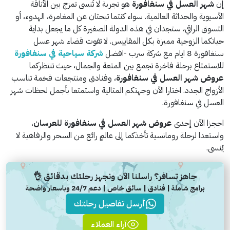
إن
شهر العسل في سنغافورة
هو تجربة لا تُنسى تمزج بين الأناقة
الآسيوية والحداثة العالمية. سواء كنتما تبحثان عن المغامرة، الهدوء، أو
التسوق الراقي، ستجدان في هذه الدولة الصغيرة كل ما يجعل بداية
حياتكما الزوجية مميزة بكل المقاييس. لا تفوت قضاء شهر عسل
سنغافورة 8 ايام مع شركة سرب -افضل
شركة سياحية في سنغافورة
للاستمتاع برحلة فاخرة تجمع بين المتعة والجمال، حيث تنتظركما
عروض شهر العسل في سنغافورة
، وفنادق ومنتجعات فخمة تناسب
الأزواج الجدد. اختارا الآن وجهتكم المثالية واستمتعا بأجمل لحظات شهر
العسل في سنغافورة.
احجزا الآن إحدى
عروض شهر العسل في سنغافورة للعرسان
،
واستعدا لرحلة رومانسية تأخذكما إلى عالمٍ رائع من السحر والرفاهية لا
يُنسى.
جاهز تسافر؟ راسلنا الآن ونجهز رحلتك بدقائق 👌
برامج شاملة | فنادق | سائق خاص | دعم 24/7 وباسعار واضحة
أرسل تفاصيل رحلتك
آراء العملاء