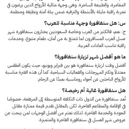
المغامرة، والطبيعة الساحرة. وهي وجهة مثالية للأزواج الذين يرغبون في
تجربة راقية مليئة بالأنشطة والترفيه ضمن بيئة آمنة ونظيفة ومنظمة.
س: هل سنغافورة وجهة مناسبة للعرب؟
ج: نعم، فالكثير من العرب وخاصة السعوديين يختارون سنغافورة شهر
عسل العرب المسافرون لما تتمتع به من أمان، طعام متنوع، وخدمات
راقية تناسب العادات العربية.
ما هو أفضل شهر لزيارة سنغافورة؟
أفضل وقت لزيارة سنغافورة هو بين فبراير ويونيو، حيث يكون الطقس
معتدلاً وتكثر المهرجانات والفعاليات السياحية. كما أن هذه الفترة مناسبة
للأزواج الباحثين عن أجواء رومانسية بعيدًا عن الزحام.
هل سنغافورة غالية أم رخيصة؟
تُعد سنغافورة من الدول ذات التكلفة المتوسطة إلى المرتفعة، خصوصًا
في الإقامة والمطاعم الفاخرة، لكن بالمقابل تقدم قيمة ممتازة مقابل
الجودة والخدمة الفاخرة. لذلك تعتبر من أفضل الوجهات لمن يبحث عن
عروض شهر العسل في سنغافورة الفاخرة والمتميزة.