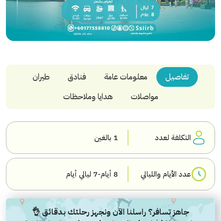
تفاصيل
معلومات عامة
فنادق
طيران
مواصلات
هدايا وملاحظات
التكلفة لعدد
1 بالغين
عدد الأيام والليالي
8 أيام-7 ليالي أيام
جاهز تسافر؟ راسلنا الآن ونجهز رحلتك بدقائق 👌