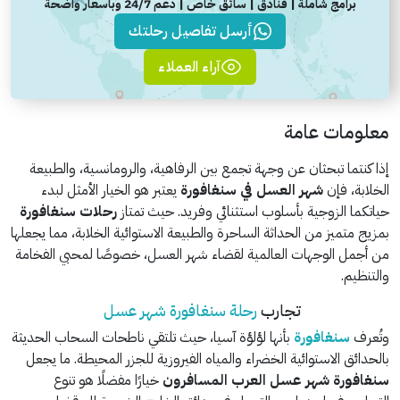
برامج شاملة | فنادق | سائق خاص | دعم 24/7 وباسعار واضحة
أرسل تفاصيل رحلتك
آراء العملاء
معلومات عامة
إذا كنتما تبحثان عن وجهة تجمع بين الرفاهية، والرومانسية، والطبيعة
الخلابة، فإن
شهر العسل في سنغافورة
يعتبر هو الخيار الأمثل لبدء
حياتكما الزوجية بأسلوب استثنائي وفريد. حيث تمتاز
رحلات سنغافورة
بمزيج متميز من الحداثة الساحرة والطبيعة الاستوائية الخلابة، مما يجعلها
من أجمل الوجهات العالمية لقضاء شهر العسل، خصوصًا لمحبي الفخامة
والتنظيم.
تجارب
رحلة سنغافورة شهر عسل
وتُعرف
سنغافورة
بأنها لؤلؤة آسيا، حيث تلتقي ناطحات السحاب الحديثة
بالحدائق الاستوائية الخضراء والمياه الفيروزية للجزر المحيطة. ما يجعل
سنغافورة شهر عسل العرب المسافرون
خيارًا مفضلًا هو تنوع