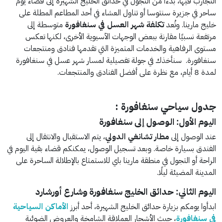
التجارب فيها، بدءا من التجول في حدائق الخليج الشهيرة إلى قضاء يوم
ساحر في جزيرة سنتوسا أو تناول العشاء في أحد المطاعم المطلة على
خليج مارينا. وتُعد
تكلفة شهر العسل في سنغافورة
متوسطة إلى
مرتفعة نسبيًا مقارنة ببعض الوجهات الآسيوية الأخرى، لكنها تعكس
مستوى الرفاهية والخدمات المتميزة التي تقدمها فنادق ومنتجعات
سنغافورة. سنأخذك في جولة تفصيلية لمسار شهر عسل في سنغافورة
لمدة 8 أيام، مع نظرة على أفضل الفنادق والمنتجعات.
جدول سياحي سنغافورة :
اليوم الأول: الوصول إلى سنغافورة
عند الوصول إلى
مطار تشانغي الدولي
، يتم الاستقبال والانتقال إلى
الفندق بسيارة خاصة. وبعد تسجيل الوصول، يمكنكم قضاء بقية اليوم في
الراحة أو التجول في منطقة مارينا باي للاستمتاع بالإطلالة الساحرة على
المدينة المضيئة ليلًا.
اليوم الثاني: حدائق الخليج سنغافورة وشارع أورشارد
ابدأوا يومكم بزيارة حدائق الخليج الشهيرة، أحد أبرز
الأماكن السياحية
في سنغافورة
، حيث الأشجار العملاقة الشامخة والعروض الضوئية