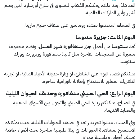
المذهلة. بعد ذلك، يمكنكم الذهاب للتسوق في شارع أورشارد الذي يضم
أشهر وأبرز الماركات العالمية.
في المساء، استمتعوا بعشاء رومانسي على ضفاف خليج مارينا.
اليوم الثالث: جزيرة سنتوسا
تُعد
سنتوسا
من أجمل
جزر سنغافورة شهر العسل
، وتضم مجموعة
متميزة من المنتجعات الفاخرة مثل كابيلا سنغافورة وريزورت وورلد
سنتوسا.
يمكنكم قضاء اليوم على الشاطئ، أو زيارة حديقة الأحياء المائية، أو تجربة
التلفريك المعلق للاستمتاع بإطلالة بانورامية ساحرة.
اليوم الرابع: الحي الصيني سنغافوره وحديقة الحيوان الليلية
في الصباح، يمكنكم زيارة الحي الصيني والتجول بين الأسواق الشعبية
والمعابد القديمة.
وفي المساء، عيشوا تجربة رائعة في حديقة الحيوانات الليلية، حيث يمكنكم
الاستمتاع بمشاهدة الحيوانات في بيئة طبيعية ساحرة تحت أضواء خافتة
تضيف أجواء رومانسية مميزة.