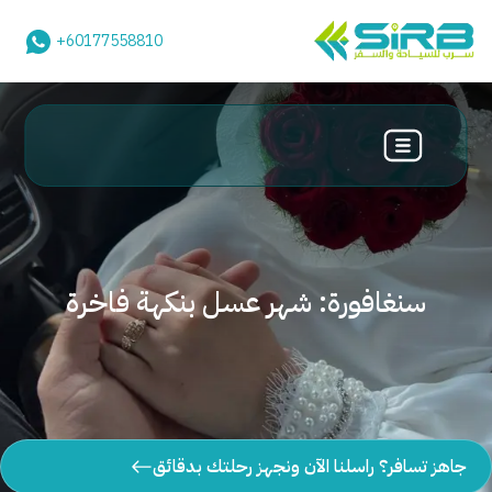
+60177558810
سنغافورة: شهر عسل بنكهة فاخرة
جاهز تسافر؟ راسلنا الآن ونجهز رحلتك بدقائق