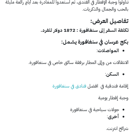
تناولوا وجبة الإفطار في الفندق، ثم استعدوا للمغادرة بعد أيامٍ رائعة مليئة
بالحب والجمال والذكريات.
تفاصيل العرض:
تكلفة السفر إلى سنغافورة : 1872 دولار للفرد.
بكج عرسان في سنغافورة يشمل:
المواصلات
:
الانتقالات من وإلى المطار برفقة سائق خاص في سنغافورة.
السكن
:
إقامة فندقية في افضل
فنادق في سنغافورة
وجبة إفطار يومية
جولات سياحية في سنغافورة
أخرى
:
شرائح انترنت.