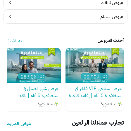
عروض تايلاند
ا
ع
ء
م
عروض فيتنام
ح
ل
ق
ا
ي
ء
ق
م
أحدث العروض
عرض الكل
ي
ن
ة
ا
م
ل
ن
ك
ع
و
م
ي
عرض سياحي VIP فاخر في
عرض شهر العسل في
ل
ت
سنغافورة 5 أيام | إقامة فاخرة
سنغافورة 5 أيام | باقة
ا
ف
+ سائق خاص
رومانسية بسائق خاص
ئ
ي
سنغافورة
سنغافورة
ن
.
ا
.
تجارب عملائنا الرائعين
عرض المزيد
.
.