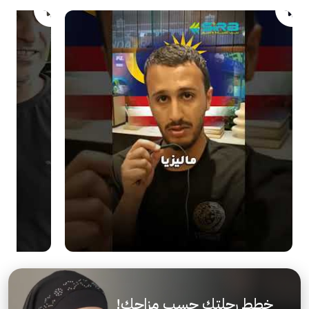
خطط رحلتك حسب مزاجك!