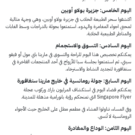
اليوم الخامس: جزيرة بولاو أوبين
اكتشفوا سحر الطبيعة الخلاب في جزيرة بولاو أوبين، وهي وجهة مثالية
لمحبي اجواء المغامرة والهدوء. استمتعوا بجولة بالدراجات وسط الغابات
والمناظر الطبيعية الخلابة.
اليوم السادس: التسوق والاستجمام
يمكنكم تخصيص هذا اليوم للراحة والتسوق في مارينا باي مول أو فيفو
سيتي، ثم استمتعوا بجلسة سبا للأزواج في أحد المنتجعات الفاخرة في
سنغافورة لتجديد النشاط والاسترخاء.
اليوم السابع: جولة رومانسية في خليج مارينا سنغافورة
يمكنكم قضاء اليوم في استكشاف المرليون بارك وركوب عجلة
Singapore Flyer التي تمنحكم رؤية بانورامية مذهلة للمدينة.
وفي المساء، تناولوا العشاء في مطعم مطل على الخليج حيث الأجواء
الرومانسية لا تُنسى.
اليوم الثامن: الوداع والمغادرة