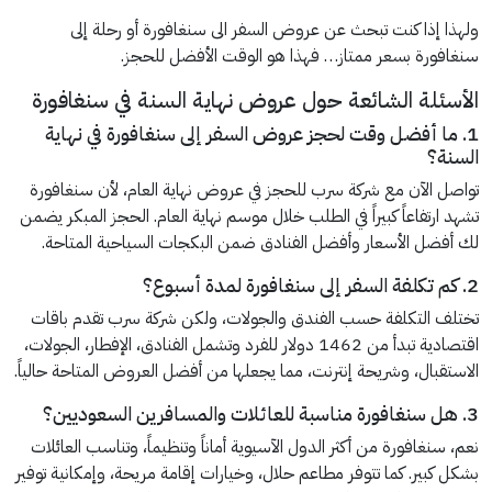
ولهذا إذا كنت تبحث عن عروض السفر الى سنغافورة أو رحلة إلى
سنغافورة بسعر ممتاز… فهذا هو الوقت الأفضل للحجز.
الأسئلة الشائعة حول عروض نهاية السنة في سنغافورة
1. ما أفضل وقت لحجز عروض السفر إلى سنغافورة في نهاية
السنة؟
تواصل الآن مع شركة سرب للحجز في عروض نهاية العام، لأن سنغافورة
تشهد ارتفاعاً كبيراً في الطلب خلال موسم نهاية العام. الحجز المبكر يضمن
لك أفضل الأسعار وأفضل الفنادق ضمن البكجات السياحية المتاحة.
2. كم تكلفة السفر إلى سنغافورة لمدة أسبوع؟
تختلف التكلفة حسب الفندق والجولات، ولكن شركة سرب تقدم باقات
اقتصادية تبدأ من 1462 دولار للفرد وتشمل الفنادق، الإفطار، الجولات،
الاستقبال، وشريحة إنترنت، مما يجعلها من أفضل العروض المتاحة حالياً.
3. هل سنغافورة مناسبة للعائلات والمسافرين السعوديين؟
نعم، سنغافورة من أكثر الدول الآسيوية أماناً وتنظيماً، وتناسب العائلات
بشكل كبير. كما تتوفر مطاعم حلال، وخيارات إقامة مريحة، وإمكانية توفير