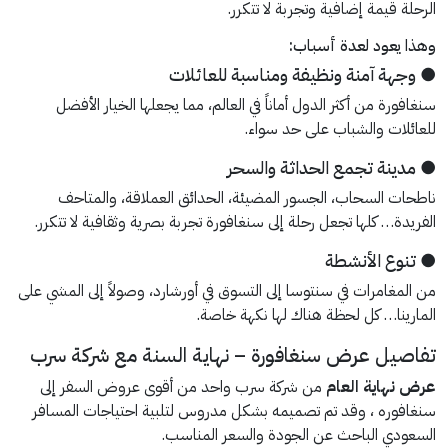
الرحلة قيمة إضافية وتجربة لا تتكرر.
وهذا يعود لعدة أسباب:
● وجهة آمنة ونظيفة ومناسبة للعائلات
سنغافورة من أكثر الدول أماناً في العالم، مما يجعلها الخيار الأفضل
للعائلات والشباب على حد سواء.
● مدينة تجمع الحداثة والسحر
ناطحات السحاب، الجسور المضيئة، الحدائق العملاقة، والمتاحف
الفريدة… كلها تجعل رحلة إلى سنغافورة تجربة بصرية وثقافية لا تتكرر.
● تنوع الأنشطة
من المغامرات في سنتوسا إلى التسوق في أورشارد، وصولاً إلى المشي على
المارينا… كل لحظة هناك لها نكهة خاصة.
تفاصيل عرض سنغافورة – نهاية السنة مع شركة سرب
عرض نهاية العام
من شركة سرب واحد من أقوى عروض السفر إلى
سنغافوره ، وقد تم تصميمه بشكل مدروس لتلبية احتياجات المسافر
السعودي الباحث عن الجودة والسعر المناسب.