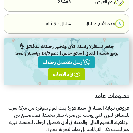
رقم العرض
23465
عدد الأيام والليالي
4 ليال - 5 أيام
جاهز تسافر؟ راسلنا الآن ونجهز رحلتك بدقائق 👌
برامج شاملة | فنادق | سائق خاص | دعم 24/7 وباسعار واضحة
أرسل تفاصيل رحلتك
آراء العملاء
معلومات عامة
عروض نهاية السنة في سنغافورة
باتت اليوم متوفرة من شركة سرب
للمسافر العربي الذي يبحث عن تجربة سفر مختلفة فعلا، تجمع بين
الرفاهية، التنظيم العالي، والمتعة في أدق تفاصيل الرحلة، لتمنحك نهاية
عام ليست ككل النهايات، بل بداية لتجربة مميزة.