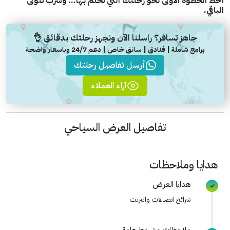
اخطُ الخطوة الأولى نحو رحلتك التي تحلم بها… وسرب تتولى
الباقي.
جاهز تسافر؟ راسلنا الآن ونجهز رحلتك بدقائق 👌
برامج شاملة | فنادق | سائق خاص | دعم 24/7 وباسعار واضحة
أرسل تفاصيل رحلتك
آراء العملاء
تفاصيل العرض السياحي
هدايا وملاحظات
هدايا العرض
شرائح اتصالات وانترنت