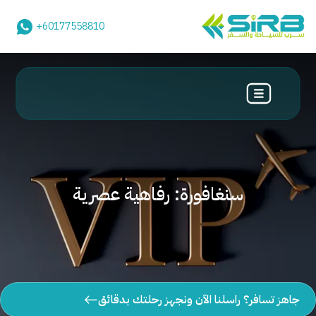
+60177558810
سنغافورة: رفاهية عصرية
جاهز تسافر؟ راسلنا الآن ونجهز رحلتك بدقائق