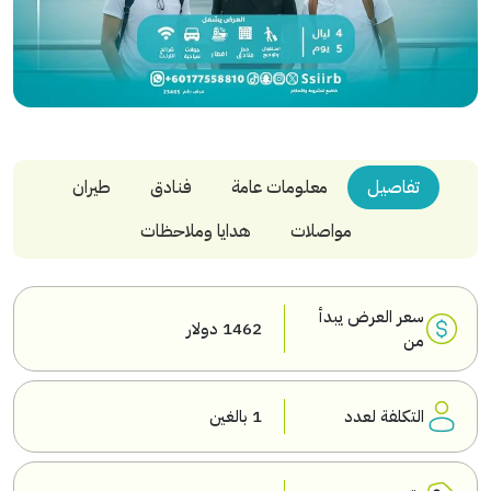
تفاصيل
معلومات عامة
فنادق
طيران
مواصلات
هدايا وملاحظات
سعر العرض يبدأ
1462 دولار
من
التكلفة لعدد
1 بالغين