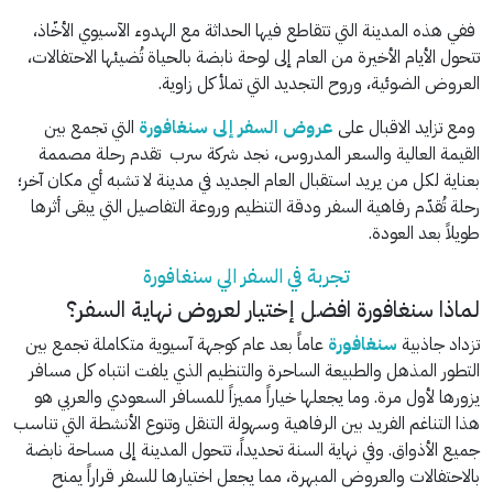
ففي هذه المدينة التي تتقاطع فيها الحداثة مع الهدوء الآسيوي الأخّاذ،
تتحول الأيام الأخيرة من العام إلى لوحة نابضة بالحياة تُضيئها الاحتفالات،
العروض الضوئية، وروح التجديد التي تملأ كل زاوية.
ومع تزايد الاقبال على
عروض السفر إلى سنغافورة
التي تجمع بين
القيمة العالية والسعر المدروس، نجد شركة سرب تقدم رحلة مصممة
بعناية لكل من يريد استقبال العام الجديد في مدينة لا تشبه أي مكان آخر؛
رحلة تُقدّم رفاهية السفر ودقة التنظيم وروعة التفاصيل التي يبقى أثرها
طويلاً بعد العودة.
تجربة في السفر الي سنغافورة
لماذا سنغافورة افضل إختيار لعروض نهاية السفر؟
تزداد جاذبية
سنغافورة
عاماً بعد عام كوجهة آسيوية متكاملة تجمع بين
التطور المذهل والطبيعة الساحرة والتنظيم الذي يلفت انتباه كل مسافر
يزورها لأول مرة. وما يجعلها خياراً مميزاً للمسافر السعودي والعربي هو
هذا التناغم الفريد بين الرفاهية وسهولة التنقل وتنوع الأنشطة التي تناسب
جميع الأذواق. وفي نهاية السنة تحديداً، تتحول المدينة إلى مساحة نابضة
بالاحتفالات والعروض المبهرة، مما يجعل اختيارها للسفر قراراً يمنح