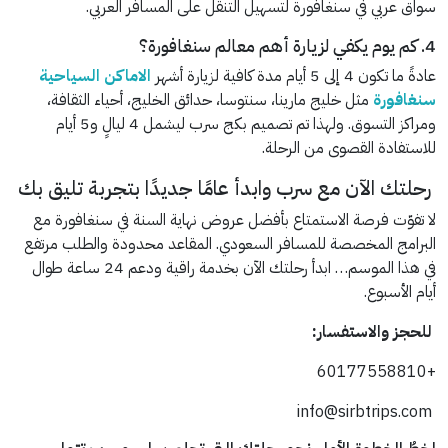
سواق عربي في سنغافورة لتسهيل التنقل على المسافر العربي.
4. كم يوم يكفي لزيارة أهم معالم سنغافورة؟
عادةً ما تكون 4 إلى 5 أيام مدة كافية لزيارة أشهر
الاماكن السياحية
سنغافورة
مثل خليج مارينا، سنتوسا، حدائق الخليج، أحياء الثقافة،
ومراكز التسوق. ولهذا تم تصميم بكج سرب ليشمل 4 ليالٍ و5 أيام
للاستفادة القصوى من الرحلة.
رحلتك الآن مع سرب وابدأ عامًا جديدًا بتجربة تليق بك
لا تفوّت فرصة الاستمتاع بأفضل عروض نهاية السنة في سنغافورة مع
البرامج المخصصة للمسافر السعودي. المقاعد محدودة والطلب مرتفع
في هذا الموسم… ابدأ رحلتك الآن بخدمة راقية ودعم 24 ساعة طوال
أيام الأسبوع.
للحجز والاستفسار:
+60177558810
info@sirbtrips.com