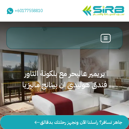
+60177558810
بريمير عالبحر مع بلكونة التاور
فندق هوليدي ان بينانج ماليزيا
جاهز تسافر؟ راسلنا الآن ونجهز رحلتك بدقائق