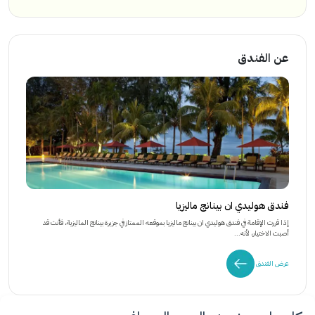
عن الفندق
فندق هوليدي ان بينانج ماليزيا
إذا قررت الإقامة في فندق هوليدي ان بينانج ماليزيا بموقعه الممتاز في جزيرة بينانج الماليزية، فأنت قد
أصبت الاختيار، لأنه...
عرض الفندق