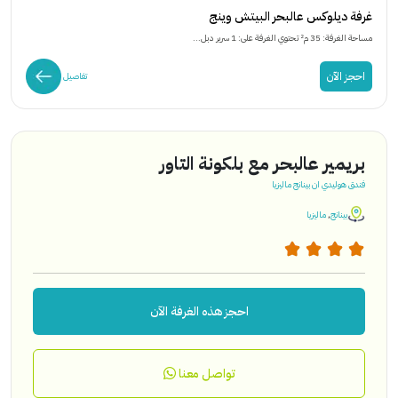
غرفة ديلوكس عالبحر البيتش وينج
مساحة الغرفة: 35 م² تحتوي الغرفة على: 1 سرير دبل...
احجز الآن
تفاصيل
بريمير عالبحر مع بلكونة التاور
فندق هوليدي ان بينانج ماليزيا
بينانج
,
ماليزيا
احجز هذه الغرفة الآن
تواصل معنا