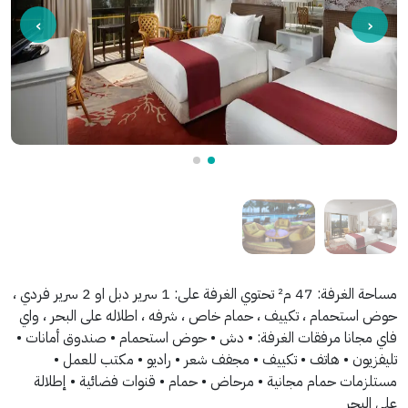
مساحة الغرفة: 47 م² تحتوي الغرفة على: 1 سرير دبل او 2 سرير فردي ،
حوض استحمام ، تكييف ، حمام خاص ، شرفه ، اطلاله على البحر ، واي
فاي مجانا مرفقات الغرفة: • دش • حوض استحمام • صندوق أمانات •
تليفزيون • هاتف • تكييف • مجفف شعر • راديو • مكتب للعمل •
مستلزمات حمام مجانية • مرحاض • حمام • قنوات فضائية • إطلالة
على البحر