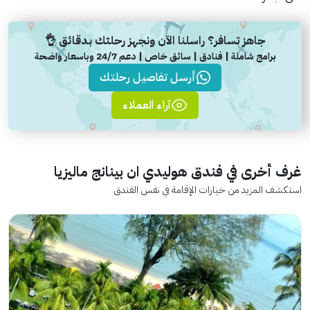
جاهز تسافر؟ راسلنا الآن ونجهز رحلتك بدقائق 👌
برامج شاملة | فنادق | سائق خاص | دعم 24/7 وباسعار واضحة
أرسل تفاصيل رحلتك
آراء العملاء
غرف أخرى في فندق هوليدي ان بينانج ماليزيا
استكشف المزيد من خيارات الإقامة في نفس الفندق