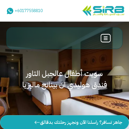
+60177558810
سويت أطفال عالجبل التاور
فندق هوليدي ان بينانج ماليزيا
جاهز تسافر؟ راسلنا الآن ونجهز رحلتك بدقائق