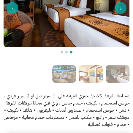
مساحة الغرفة: 65 م² تحتوي الغرفة على: 1 سرير دبل او 2 سرير فردي ،
حوض استحمام ، تكييف ، حمام خاص ، واي فاي مجانا مرفقات الغرفة:
• دش • حوض استحمام • صندوق أمانات • تليفزيون • هاتف • تكييف •
مجفف شعر • راديو • مكتب للعمل • مستلزمات حمام مجانية • مرحاض
• حمام • قنوات فضائية