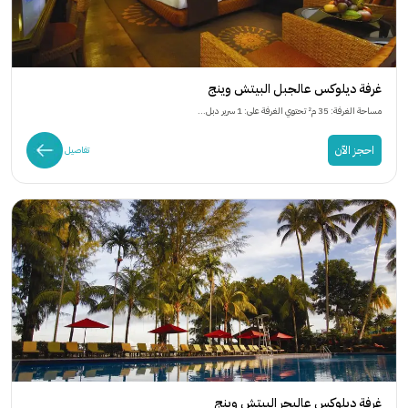
غرفة ديلوكس عالجبل البيتش وينج
مساحة الغرفة: 35 م² تحتوي الغرفة على: 1 سرير دبل...
احجز الآن
تفاصيل
غرفة ديلوكس عالبحر البيتش وينج