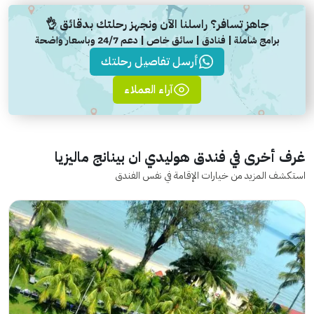
جاهز تسافر؟ راسلنا الآن ونجهز رحلتك بدقائق 👌
برامج شاملة | فنادق | سائق خاص | دعم 24/7 وباسعار واضحة
أرسل تفاصيل رحلتك
آراء العملاء
غرف أخرى في فندق هوليدي ان بينانج ماليزيا
استكشف المزيد من خيارات الإقامة في نفس الفندق