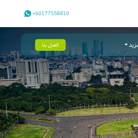
+60177558810
مزيد
اتصل بنا