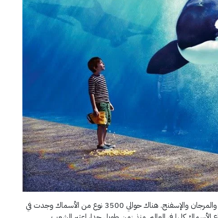
المياه الإقليمية الاندونيسية لديها وفرة من أنواع الأسماك والمرجان والإسفنج. هناك حوالي 3500 نوع من الأسماك وجدت في
ة الاندونيسية، والتي هي حوالي 37٪ من أنواع الأسماك كلها في العالم. منذ زمن طويل جدا، اعتبر الشعب