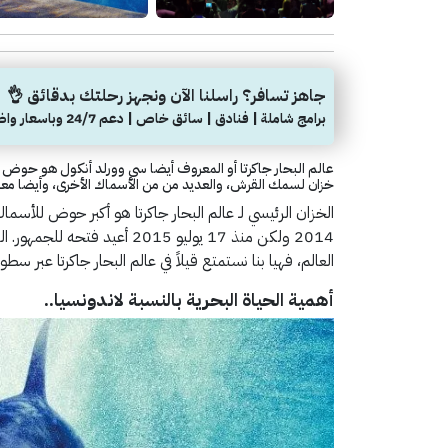
جاهز تسافر؟ راسلنا الآن ونجهز رحلتك بدقائق 👌
برامج شاملة | فنادق | سائق خاص | دعم 24/7 وباسعار واضحة
عالم البحار جاكرتا أو المعروف أيضا سي وورلد أنكول هو حوض ا
خزان لسمك القرش، والعديد من من الأسماك الأخرى، وأيضا مع
الخزان الرئيسي لـ عالم البحار جاكرتا هو أكبر حوض للأسما
2014 ولكن منذ 17 يوليو 2015 أ
العالم، فهيا بنا نستمتع قيلاً في عالم البحار جاكرتا عبر سطو
أهمية الحياة البحرية بالنسبة لاندونسيا..