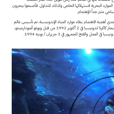
لموارد البحرية لاستهلاكها الخاص وكذلك للتداول. فأصبحوا يبحرون
احي مثير جداً للإهتمام.
ى أهمية الاهتمام ببقاء موارد المياه الإندونيسية، تم تأسيس عالم
البحار جاكرتا في إندونيسيا. ووضع حجر البناء الأول لـعالم البحار كاكرتا اندونيسيا في 2 أكتوبر 1992 من قبل ويوغو أتمودارمينتو،
لعمل والفتح للجمهور في 3 حزيران / يونيه 1994.