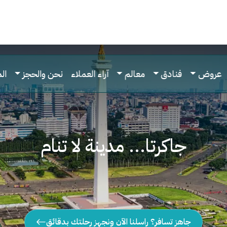
عروض
فنادق
معالم
آراء العملاء
نحن والحجز
ال
جاكرتا... مدينة لا تنام
جاهز تسافر؟ راسلنا الآن ونجهز رحلتك بدقائق