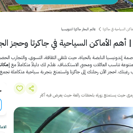
ماكن السياحية في جاكرتا
عالم البحار جاكرتا اندونيسيا
| أهم الأماكن السياحية في جاكرتا وحجز ال
مة إندونيسيا النابضة بالحياة، حيث تلتقي الثقافة، التسوق، والتجارب الحضرية
 متنوعة تناسب العائلات ومحبي الاستكشاف. نقدّم لك دليلاً متكاملاً مع
إمكان
غبتك. احجز الآن رحلتك إلى جاكرتا واستمتع بتجربة سياحية متكاملة تجمع الت
ج
عر رمزى حيث يستمتع زوراه بلحظات رائعة حيث يعرض فيه أكثر
الام