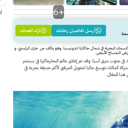
+6
أم
أرسل تفاصيل رحلتك
آراء العملاء
لسمك البحرية في شمال جاكارتا اندونيسيا. وهو يتألف من خزان الرئيسي، و
رض التمساح الأبيض.
ك في جنوب شرق آسيا. وقد تم إغلاق عالم البحارجاكرتا في سبتمبر
عيد فتحه للجمهور. الشركة المالك تتوسع حاليا لتحويل المرفق كأكبر حديقة بحرية في
ر هذا المقال.