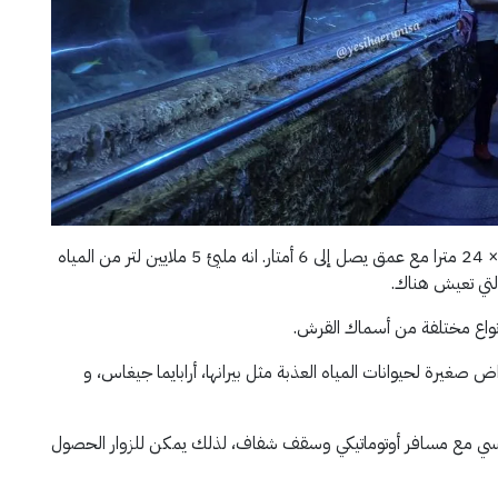
:- هو حوض ماء المالحة مع حجم 36 × 24 مترا مع عمق يصل إلى 6 أمتار. انه مليئ 5 ملايين لتر من المياه
غيرة لحيوانات المياه العذبة مثل بيرانها، أرابايما جيغاس، و
اخل الخزان الرئيسي مع مسافر أوتوماتيكي وسقف شفاف، لذلك يمكن للزوار الحصول