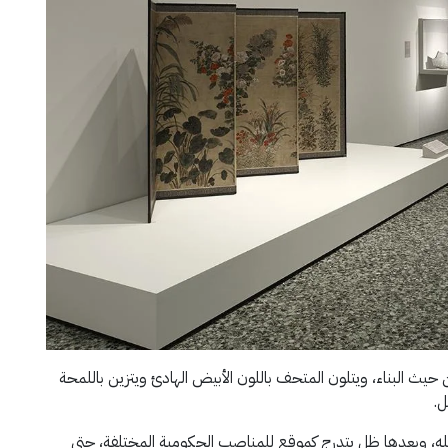
حيث البناء، ويتلون المتحف باللون الأبيض الهادئ ويتزين باللمحة
ل.
له، وبعدها ظل يتدرج كموقع للمناصب الحكومية المختلفة، حتى