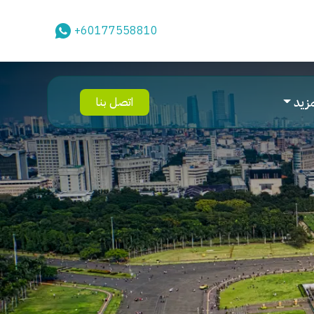
+60177558810
مزيد
اتصل بنا