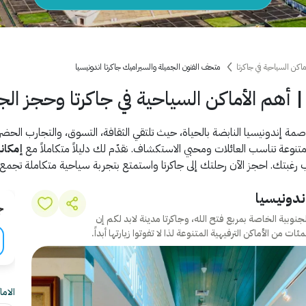
ماكن السياحية في جاكرتا
متحف الفنون الجميلة والسيراميك جاكرتا اندونيسيا
| أهم الأماكن السياحية في جاكرتا وحجز ال
مة إندونيسيا النابضة بالحياة، حيث تلتقي الثقافة، التسوق، والتجارب الحضرية
 متنوعة تناسب العائلات ومحبي الاستكشاف. نقدّم لك دليلاً متكاملاً مع
إمكان
غبتك. احجز الآن رحلتك إلى جاكرتا واستمتع بتجربة سياحية متكاملة تجمع الت
ندونيسيا
ج
لجنوبية الخاصة بمربع فتح الله، وجاكرتا مدينة لابد لكم إن
من الأماكن الترفيهية المتنوعة لذا لا تفوتوا زيارتها أبداً.
الام