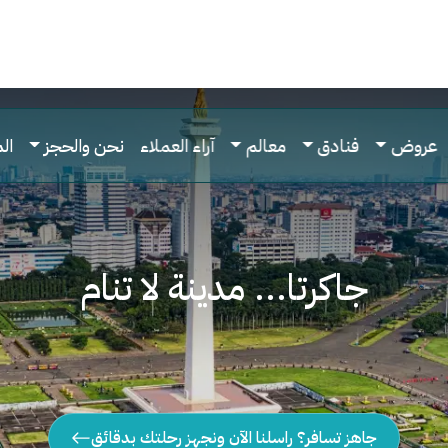
عروض
فنادق
معالم
آراء العملاء
نحن والحجز
ال
جاكرتا... مدينة لا تنام
جاهز تسافر؟ راسلنا الآن ونجهز رحلتك بدقائق