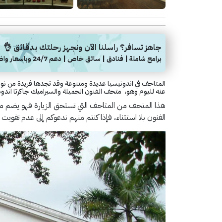
جاهز تسافر؟ راسلنا الآن ونجهز رحلتك بدقائق 👌
برامج شاملة | فنادق | سائق خاص | دعم 24/7 وباسعار واضحة
المتاحف في اندونيسيا عديدة ومتنوعة وقد تجدها فريدة من 
عنه لليوم وهو، متحف الفنون الجميلة والسيراميك جاكرتا اندون
هذا المتحف من المتاحف التي تستحق الزيارة فهو يضم مج
الفنون بلا استثناء، فإذا كنتم منهم ندعوكم إلى عدم تفويت ز