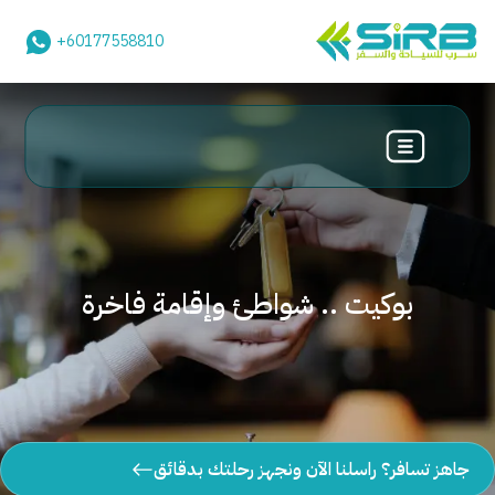
+60177558810
بوكيت .. شواطئ وإقامة فاخرة
جاهز تسافر؟ راسلنا الآن ونجهز رحلتك بدقائق