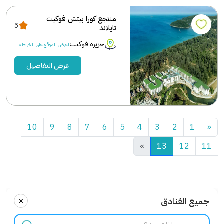
منتجع كورا بيتش فوكيت
5
تايلاند
جزيرة فوكيت
اعرض الموقع على الخريطة
عرض التفاصيل
10
9
8
7
6
5
4
3
2
1
«
»
13
12
11
×
جميع الفنادق