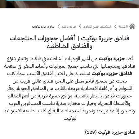
الرئيسية
استكشف جميع الفنادق
فنادق تايلاند
فنادق جزيرة فوكيت
فنادق جزيرة بوكيت | أفضل حجوزات المنتجعات
والفنادق الشاطئية
تُعد
جزيرة بوكيت
من أشهر الوجهات الشاطئية في تايلاند، وتتميّز بتنوّع
فنادقها ومنتجعاتها التي تناسب جميع الميزانيات وأنماط السفر. في صفحة
فنادق جزيرة بوكيت
نساعدك على اختيار الفندق الأنسب سواء كنت
تبحث عن منتجع فاخر مطل على البحر، فندق عائلي قريب من
الشواطئ، أو إقامة اقتصادية مريحة بالقرب من المناطق الحيوية. نوفّر
حجوزات فنادق بأسعار تنافسية، مواقع مميزة قريبة من أهم المعالم
والأنشطة البحرية، وخيارات مختارة بعناية تناسب المسافرين العرب
وتضمن إقامة مريحة وتجربة استجمام مثالية في قلب الطبيعة الاستوائية
لبوكيت.
فنادق جزيرة فوكيت (129)