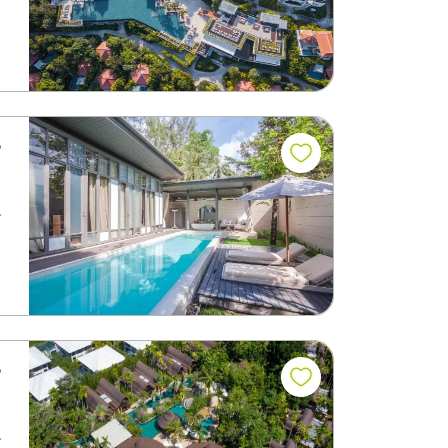
م
ي
م
ي