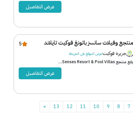
عرض التفاصيل
نتجع وفيلات سانسز باتونغ فوكيت تايلاند
5
جزيرة فوكيت
اعرض الموقع على الخريطة
قع منتجع Senses Resort & Pool Villas...
عرض التفاصيل
»
13
12
11
10
9
8
7