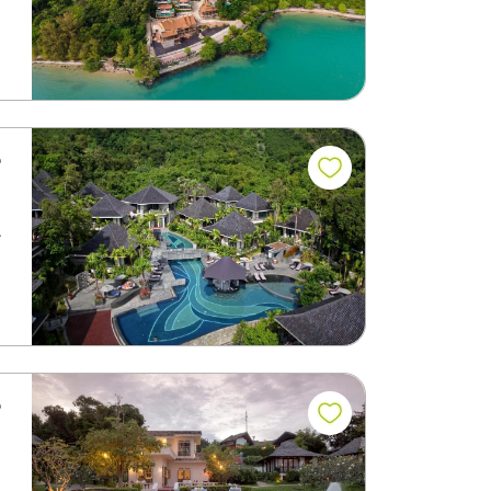
م
ي
م
يق