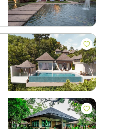
م
ي
م
ي