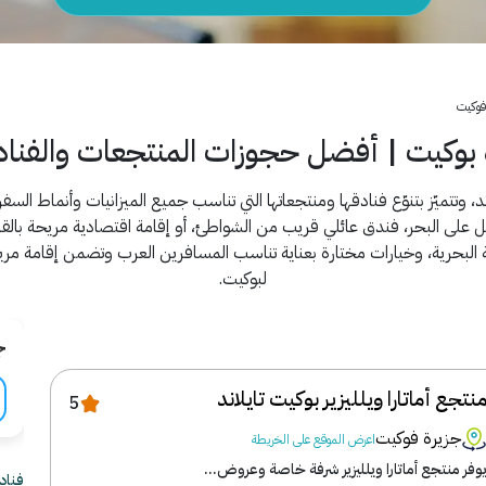
فوكيت
 بوكيت | أفضل حجوزات المنتجعات والفناد
، وتتميّز بتنوّع فنادقها ومنتجعاتها التي تناسب جميع الميزانيات وأنماط الس
لى البحر، فندق عائلي قريب من الشواطئ، أو إقامة اقتصادية مريحة بالقرب
 البحرية، وخيارات مختارة بعناية تناسب المسافرين العرب وتضمن إقامة مريح
لبوكيت.
ج
نتجع أماتارا ويلليزير بوكيت تايلاند
5
جزيرة فوكيت
اعرض الموقع على الخريطة
وفر منتجع أماتارا ويلليزير شرفة خاصة وعروض...
فنادق