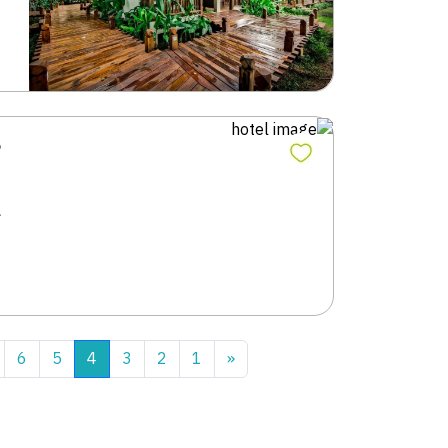
م
ي
6
5
4
3
2
1
«