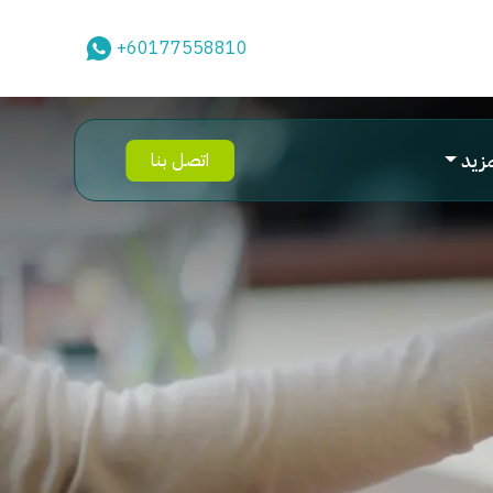
+60177558810
مزيد
اتصل بنا