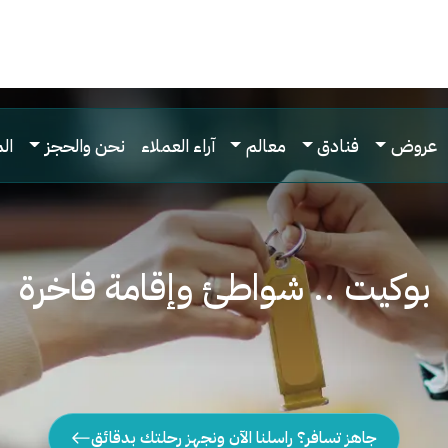
عروض
فنادق
معالم
آراء العملاء
نحن والحجز
ال
بوكيت .. شواطئ وإقامة فاخرة
جاهز تسافر؟ راسلنا الآن ونجهز رحلتك بدقائق