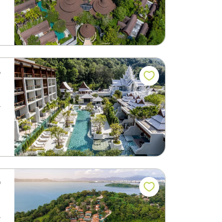
م
ي
ف
ي