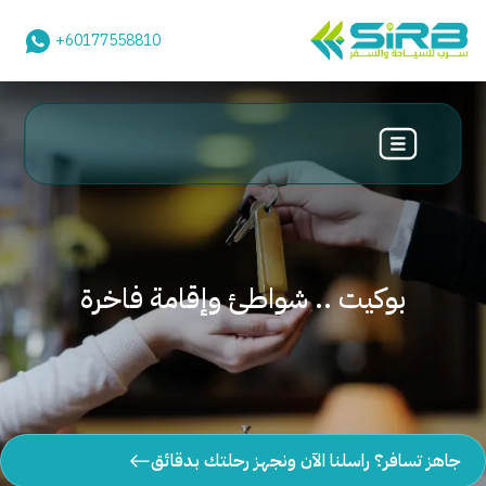
+60177558810
بوكيت .. شواطئ وإقامة فاخرة
جاهز تسافر؟ راسلنا الآن ونجهز رحلتك بدقائق