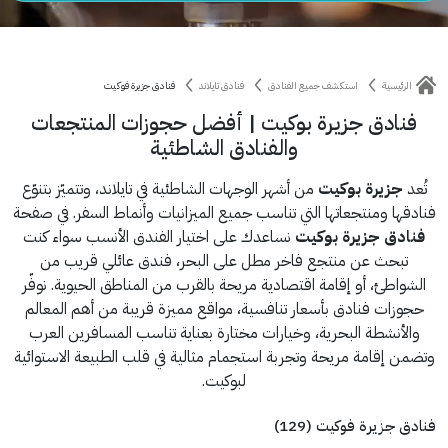
الرئيسية
استكشف جميع الفنادق
فنادق تايلاند
فنادق جزيرة فوكيت
فنادق جزيرة بوكيت | أفضل حجوزات المنتجعات
والفنادق الشاطئية
تُعد
جزيرة بوكيت
من أشهر الوجهات الشاطئية في تايلاند، وتتميّز بتنوّع
فنادقها ومنتجعاتها التي تناسب جميع الميزانيات وأنماط السفر. في صفحة
فنادق جزيرة بوكيت
نساعدك على اختيار الفندق الأنسب سواء كنت
تبحث عن منتجع فاخر مطل على البحر، فندق عائلي قريب من
الشواطئ، أو إقامة اقتصادية مريحة بالقرب من المناطق الحيوية. نوفّر
حجوزات فنادق بأسعار تنافسية، مواقع مميزة قريبة من أهم المعالم
والأنشطة البحرية، وخيارات مختارة بعناية تناسب المسافرين العرب
وتضمن إقامة مريحة وتجربة استجمام مثالية في قلب الطبيعة الاستوائية
لبوكيت.
فنادق جزيرة فوكيت (129)