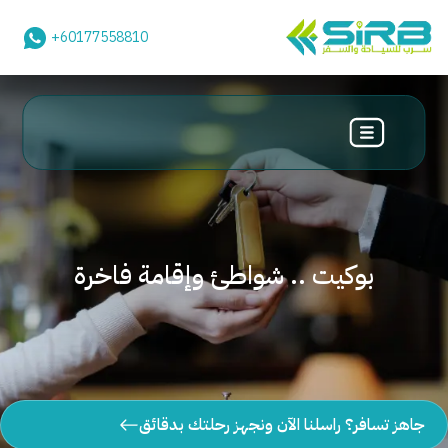
+60177558810
بوكيت .. شواطئ وإقامة فاخرة
جاهز تسافر؟ راسلنا الآن ونجهز رحلتك بدقائق