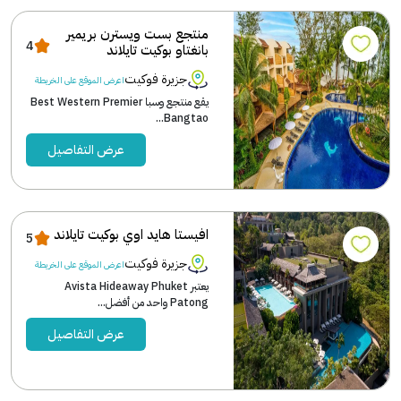
منتجع بست ويسترن بريمير
4
بانغتاو بوكيت تايلاند
جزيرة فوكيت
اعرض الموقع على الخريطة
يقع منتجع وسبا Best Western Premier
Bangtao...
عرض التفاصيل
افيستا هايد اوي بوكيت تايلاند
5
جزيرة فوكيت
اعرض الموقع على الخريطة
يعتبر Avista Hideaway Phuket
Patong واحد من أفضل...
عرض التفاصيل