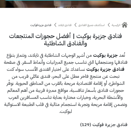
الرئيسية
استكشف جميع الفنادق
فنادق تايلاند
فنادق جزيرة فوكيت
فنادق جزيرة بوكيت | أفضل حجوزات المنتجعات
والفنادق الشاطئية
تُعد
جزيرة بوكيت
من أشهر الوجهات الشاطئية في تايلاند، وتتميّز بتنوّع
فنادقها ومنتجعاتها التي تناسب جميع الميزانيات وأنماط السفر. في صفحة
فنادق جزيرة بوكيت
نساعدك على اختيار الفندق الأنسب سواء كنت
تبحث عن منتجع فاخر مطل على البحر، فندق عائلي قريب من
الشواطئ، أو إقامة اقتصادية مريحة بالقرب من المناطق الحيوية. نوفّر
حجوزات فنادق بأسعار تنافسية، مواقع مميزة قريبة من أهم المعالم
والأنشطة البحرية، وخيارات مختارة بعناية تناسب المسافرين العرب
وتضمن إقامة مريحة وتجربة استجمام مثالية في قلب الطبيعة الاستوائية
لبوكيت.
فنادق جزيرة فوكيت (129)