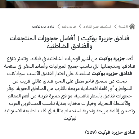
الرئيسية
استكشف جميع الفنادق
فنادق تايلاند
فنادق جزيرة فوكيت
فنادق جزيرة بوكيت | أفضل حجوزات المنتجعات
والفنادق الشاطئية
تُعد
جزيرة بوكيت
من أشهر الوجهات الشاطئية في تايلاند، وتتميّز بتنوّع
فنادقها ومنتجعاتها التي تناسب جميع الميزانيات وأنماط السفر. في صفحة
فنادق جزيرة بوكيت
نساعدك على اختيار الفندق الأنسب سواء كنت
تبحث عن منتجع فاخر مطل على البحر، فندق عائلي قريب من
الشواطئ، أو إقامة اقتصادية مريحة بالقرب من المناطق الحيوية. نوفّر
حجوزات فنادق بأسعار تنافسية، مواقع مميزة قريبة من أهم المعالم
والأنشطة البحرية، وخيارات مختارة بعناية تناسب المسافرين العرب
وتضمن إقامة مريحة وتجربة استجمام مثالية في قلب الطبيعة الاستوائية
لبوكيت.
فنادق جزيرة فوكيت (129)