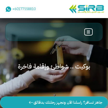
+60177558810
بوكيت .. شواطئ وإقامة فاخرة
جاهز تسافر؟ راسلنا الآن ونجهز رحلتك بدقائق