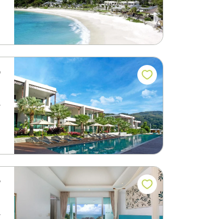
و
ي
م
يق