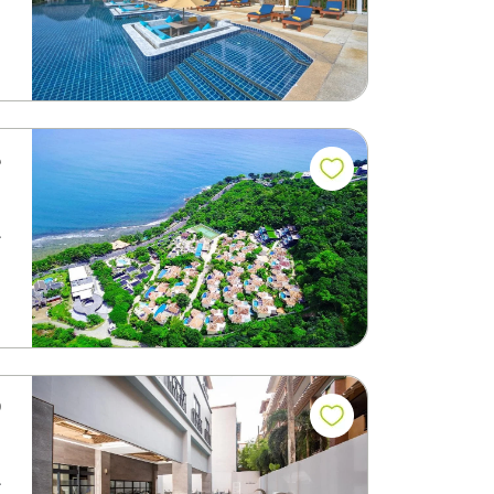
م
يقع
ف
ي