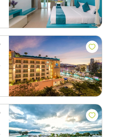
ف
يش
ف
ي