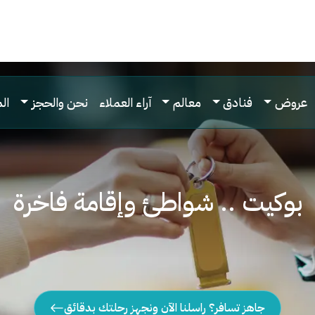
عروض
فنادق
معالم
آراء العملاء
نحن والحجز
ال
بوكيت .. شواطئ وإقامة فاخرة
جاهز تسافر؟ راسلنا الآن ونجهز رحلتك بدقائق