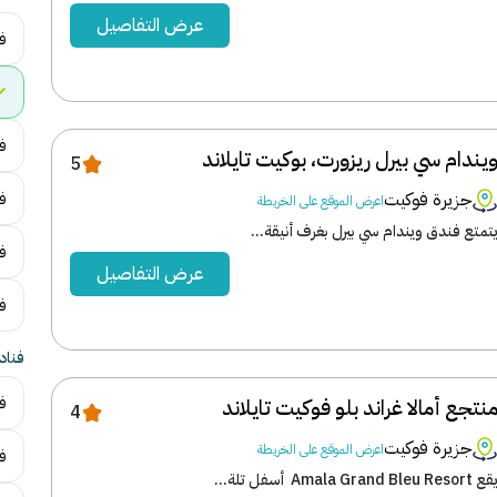
عرض التفاصيل
ف
فن
يندام سي بيرل ريزورت، بوكيت تايلاند
5
جزيرة فوكيت
ف
اعرض الموقع على الخريطة
تمتع فندق ويندام سي بيرل بغرف أنيقة...
فن
عرض التفاصيل
ف
فناد
فن
نتجع أمالا غراند بلو فوكيت تايلاند
4
جزيرة فوكيت
اعرض الموقع على الخريطة
ف
ع Amala Grand Bleu Resort أسفل تلة...