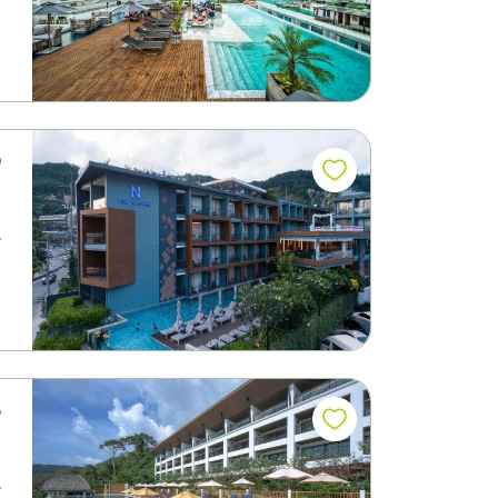
ف
ي
م
ي