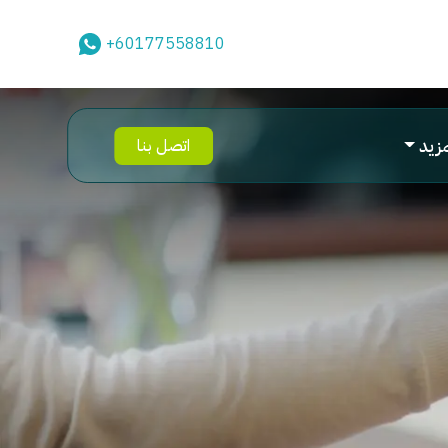
+60177558810
مزيد
اتصل بنا