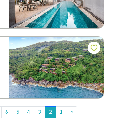
م
ي
6
5
4
3
2
1
«