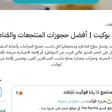
فوكيت
 بوكيت | أفضل حجوزات المنتجعات والفناد
، وتتميّز بتنوّع فنادقها ومنتجعاتها التي تناسب جميع الميزانيات وأنماط الس
لى البحر، فندق عائلي قريب من الشواطئ، أو إقامة اقتصادية مريحة بالقرب
 البحرية، وخيارات مختارة بعناية تناسب المسافرين العرب وتضمن إقامة مريح
لبوكيت.
ج
نتجع ذا رشا فوكيت تايلاند
5
جزيرة فوكيت
اعرض الموقع على الخريطة
ع فندق The Racha في موقع متميز على جزيرة رشا...
فنادق